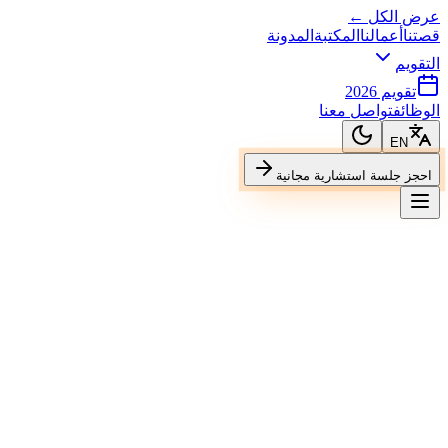
عرض الكل ←
قصتنا
أعمالنا
المكتبة
المدونة
التقويم
تقويم 2026
الوظائف
تواصل معنا
EN
احجز جلسة استشارية مجانية