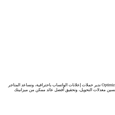
الواتساب صار من أقوى قنوات البيع والتواصل، وكثير من العملاء يفضلون يتواصلون مع المتجر مباشرة قبل ما يكملون عملية الشراء. في Optimizera ندير حملات إعلانات الواتساب باحترافية، ونساعد المتاجر
تحسين معدلات التحويل، وتحقيق أفضل عائد ممكن من ميزانيتك