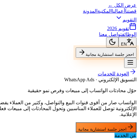
عرض الكل ←
قصتنا
أعمالنا
المكتبة
المدونة
التقويم
تقويم 2026
الوظائف
تواصل معنا
EN
احجز جلسة استشارية مجانية
العودة للخدمات
التسويق الإلكتروني · WhatsApp Ads
حوّل محادثات الواتساب إلى مبيعات وفرص نمو حقيقية
الإلكترونية توصل للعملاء المناسبين وتحول المحادثات إلى مبيعات ف
الإعلانية.
احجز جلسة استشارية مجانية
عن الخدمة